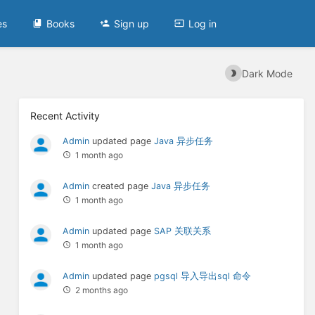
es
Books
Sign up
Log in
Dark Mode
Recent Activity
Admin
updated page
Java 异步任务
1 month ago
Admin
created page
Java 异步任务
1 month ago
Admin
updated page
SAP 关联关系
1 month ago
Admin
updated page
pgsql 导入导出sql 命令
2 months ago